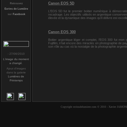
Canon EOS 5D
Retrouvez
Ecrins de Lumière
L'EOS 5D fut le premier boitier numérique à démocratise
sur
Facebook
recadrage. Les objectifs utilisés en argentique conservent 
élevée et la dynamique des images qu'il délivre est exce
Canon EOS 300
Boitier argentique léger et complet, l'EOS 300 fut mon p
Fujifilm, il fait encore des miracles en photographie de p
son rôle au cas où la nostalgie de la photographie argentiqu
- 27/06/2010
L'image du moment
a changé
.
Ajout d'images
dans la galerie
Lumières de
Printemps
Copyright ecrinsdelumiere.com © 2010 - Xavier JAMON