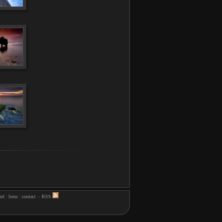
iel
|
liens
|
contact
--
RSS