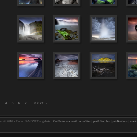
3
4
5
6
7
next »
com © 2010 - Xavier JAMONET -- galerie :
ZenPhoto
--
accueil
|
actualités
|
portfolio
|
bio
|
publications
|
matér