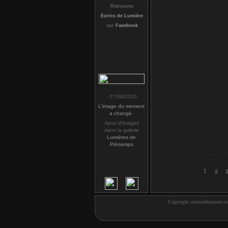
Retrouvez
Ecrins de Lumière
sur
Facebook
- 27/06/2010
L'image du moment
a changé
.
Ajout d'images
dans la galerie
Lumières de
Printemps
1
« prev
2
Copyright ecrinsdelumiere.