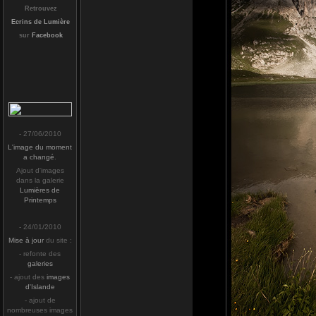
Retrouvez
Ecrins de Lumière
sur
Facebook
- 27/06/2010
L'image du moment
a changé
.
Ajout d'images
dans la galerie
Lumières de
Printemps
- 24/01/2010
Mise à jour
du site :
- refonte des
galeries
- ajout des
images
d'Islande
- ajout de
nombreuses images