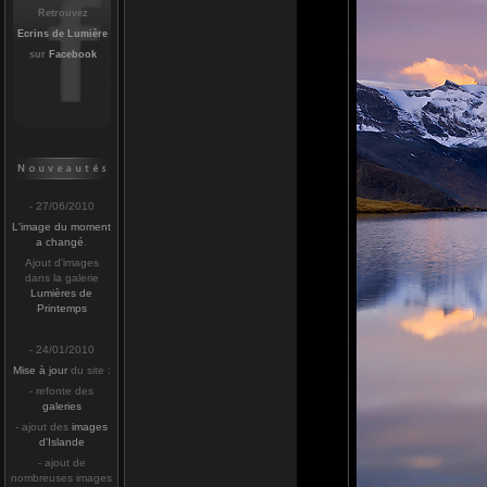
Retrouvez
Ecrins de Lumière
sur
Facebook
- 27/06/2010
L'image du moment
a changé
.
Ajout d'images
dans la galerie
Lumières de
Printemps
- 24/01/2010
Mise à jour
du site :
- refonte des
galeries
- ajout des
images
d'Islande
- ajout de
nombreuses images