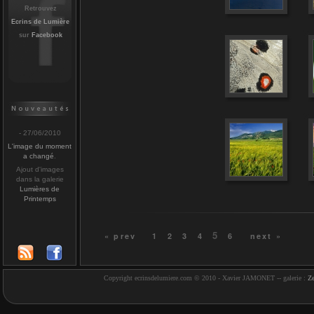
Retrouvez
Ecrins de Lumière
sur
Facebook
- 27/06/2010
L'image du moment
a changé
.
Ajout d'images
dans la galerie
Lumières de
Printemps
5
« prev
1
2
3
4
6
next »
Copyright ecrinsdelumiere.com © 2010 - Xavier JAMONET -- galerie :
Z