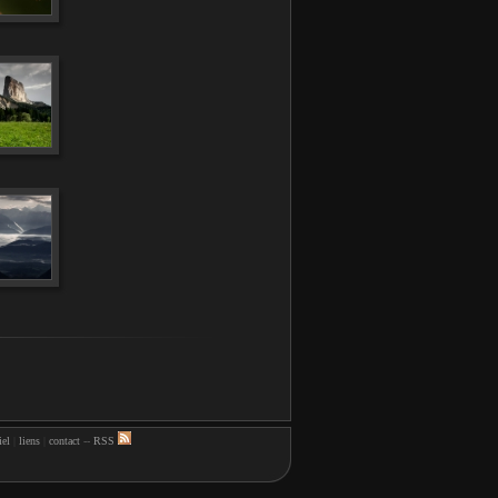
iel
|
liens
|
contact
--
RSS