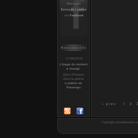
Retrouvez
Ecrins de Lumière
sur
Facebook
- 27/06/2010
L'image du moment
a changé
.
Ajout d'images
dans la galerie
Lumières de
Printemps
« prev
1
2
Copyright ecrinsdelumiere.