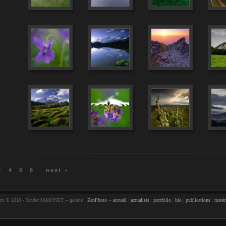
3
4
5
6
next »
com © 2010 - Xavier JAMONET -- galerie :
ZenPhoto
--
accueil
|
actualités
|
portfolio
|
bio
|
publications
|
matér