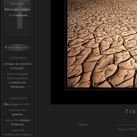
Retrouvez
Ecrins de Lumière
sur
Facebook
- 27/06/2010
L'image du moment
a changé
.
Ajout d'images
dans la galerie
Lumières de
Printemps
- 24/01/2010
Mise à jour
du site :
Tra
- refonte des
galeries
- ajout des
images
« préc.
d'Islande
Canon EOS 5
- ajout de
nombreuses images