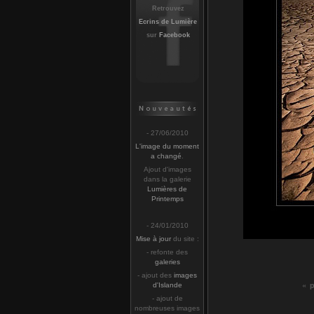
Retrouvez
Ecrins de Lumière
sur
Facebook
- 27/06/2010
L'image du moment
a changé
.
Ajout d'images
dans la galerie
Lumières de
Printemps
- 24/01/2010
Mise à jour
du site :
- refonte des
galeries
- ajout des
images
« 
d'Islande
- ajout de
nombreuses images