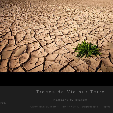
Traces de Vie sur Terre
Námaskarð, Islande
préc.
Canon EOS 5D mark II - EF 17-40f4 L - Dégradé gris - Trépied