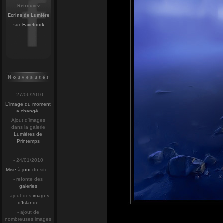
Retrouvez
Ecrins de Lumière
sur
Facebook
- 27/06/2010
L'image du moment
a changé
.
Ajout d'images
dans la galerie
Lumières de
Printemps
- 24/01/2010
Mise à jour
du site :
- refonte des
galeries
- ajout des
images
d'Islande
- ajout de
nombreuses images