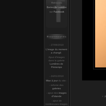
Retrouvez
Ecrins de Lumière
sur
Facebook
- 27/06/2010
L'image du moment
a changé
.
Ajout d'images
dans la galerie
Lumières de
Printemps
- 24/01/2010
Mise à jour
du site :
- refonte des
galeries
- ajout des
images
« 
d'Islande
- ajout de
nombreuses images