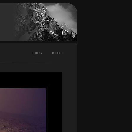
« prev
next »