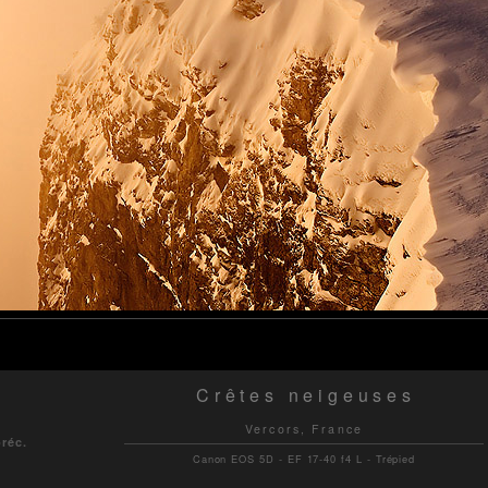
Crêtes neigeuses
Vercors, France
préc.
Canon EOS 5D - EF 17-40 f4 L - Trépied