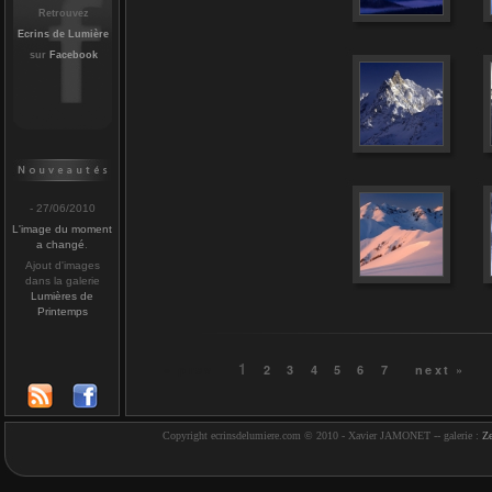
Retrouvez
Ecrins de Lumière
sur
Facebook
- 27/06/2010
L'image du moment
a changé
.
Ajout d'images
dans la galerie
Lumières de
Printemps
1
« prev
2
3
4
5
6
7
next »
Copyright ecrinsdelumiere.com © 2010 - Xavier JAMONET -- galerie :
Z