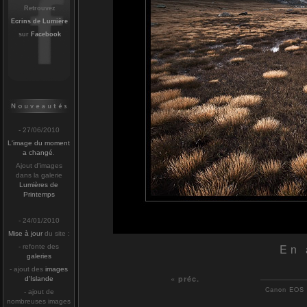
Retrouvez
Ecrins de Lumière
sur
Facebook
- 27/06/2010
L'image du moment
a changé
.
Ajout d'images
dans la galerie
Lumières de
Printemps
- 24/01/2010
Mise à jour
du site :
En 
- refonte des
galeries
- ajout des
images
« préc.
d'Islande
Canon EOS 5
- ajout de
nombreuses images