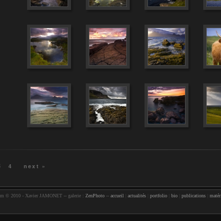
3
4
next »
com © 2010 - Xavier JAMONET -- galerie :
ZenPhoto
--
accueil
|
actualités
|
portfolio
|
bio
|
publications
|
matér