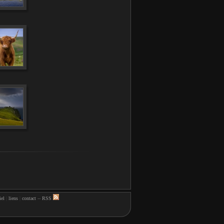
iel
|
liens
|
contact
--
RSS