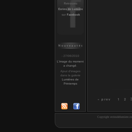
Retrouvez
Ecrins de Lumière
sur
Facebook
- 27/06/2010
L'image du moment
a changé
.
Ajout d'images
dans la galerie
Lumières de
Printemps
« prev
1
2
Copyright ecrinsdelumiere.