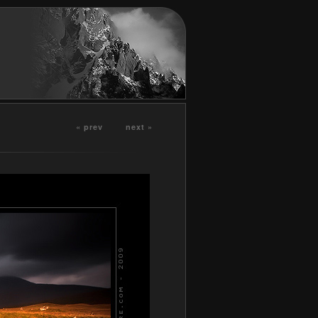
« prev
next »