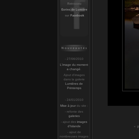
Retrouvez
Ecrins de Lumière
sur
Facebook
- 27/06/2010
L'image du moment
a changé
.
Ajout d'images
dans la galerie
Lumières de
Printemps
- 24/01/2010
Mise à jour
du site :
- refonte des
galeries
- ajout des
images
« 
d'Islande
- ajout de
nombreuses images