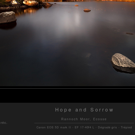
Hope and Sorrow
Rannoch Moor, Ecosse
préc.
Canon EOS 5D mark II - EF 17-40f4 L - Dégradé gris - Trépied