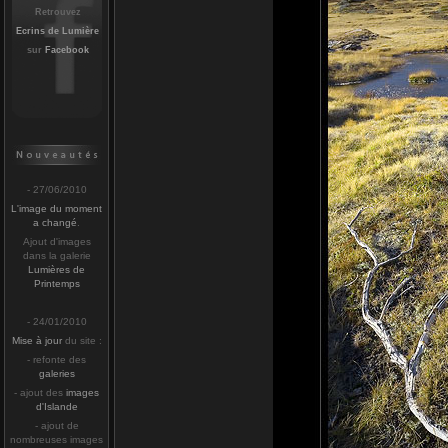
Retrouvez
Ecrins de Lumière
sur
Facebook
- 27/06/2010
L'image du moment
a changé
.
Ajout d'images
dans la galerie
Lumières de
Printemps
- 24/01/2010
Mise à jour
du site :
- refonte des
galeries
- ajout des
images
d'Islande
- ajout de
nombreuses images