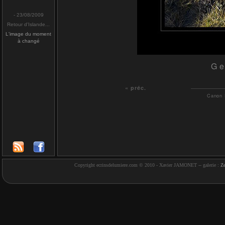
- 23/08/2009
Retour d'Islande...
L'image du moment
à changé
Ge
« préc.
Canon 
Copyright ecrinsdelumiere.com © 2010 - Xavier JAMONET -- galerie :
Z